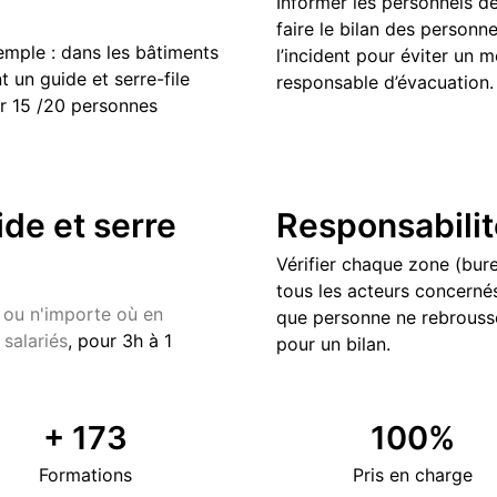
Informer les personnels de
faire le bilan des personn
xemple : dans les bâtiments
l’incident pour éviter un 
 un guide et serre-file
responsable d’évacuation.
ur 15 /20 personnes
ide et serre
Responsabilité
Vérifier chaque zone (burea
tous les acteurs concernés
 ou n'importe où en
que personne ne rebrousse
salariés
, pour 3h à 1
pour un bilan.
+
173
100
%
Formations
Pris en charge