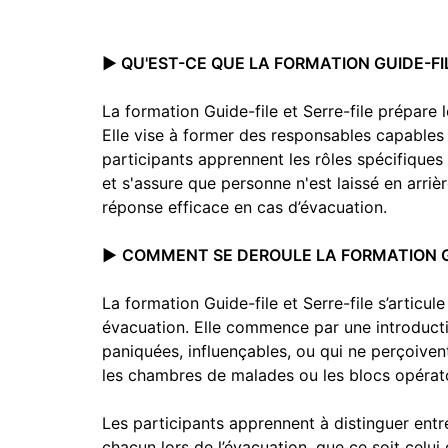
▶️ QU'EST-CE QUE LA FORMATION GUIDE-FI
La formation Guide-file et Serre-file prépare 
Elle vise à former des responsables capables
participants apprennent les rôles spécifiques d
et s'assure que personne n'est laissé en arrièr
réponse efficace en cas d’évacuation.
▶️
COMMENT SE DEROULE LA FORMATION GU
La formation Guide-file et Serre-file s’articu
évacuation. Elle commence par une introduct
paniquées, influençables, ou qui ne perçoivent
les chambres de malades ou les blocs opératoi
Les participants apprennent à distinguer entre 
chacun lors de l’évacuation, que ce soit celui 