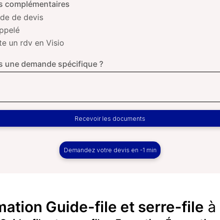
 complémentaires
e de devis
appelé
te un rdv en Visio
 une demande spécifique ?
Recevoir les documents
Demandez votre devis en -1 min
mation Guide-file et serre-file
à