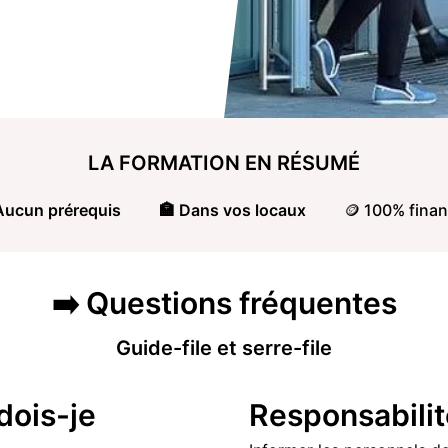
LA FORMATION
EN RÉSUMÉ
Aucun prérequis
🏣 Dans vos locaux
🪙 100% finan
➡️
Questions
fréquentes
Guide-file et serre-file
dois-je
Responsabilit