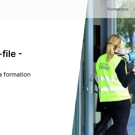
Formations
-file
-
a formation