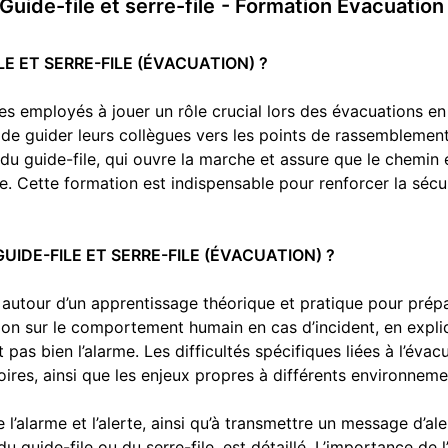
Guide-file et serre-file
- Formation Évacuatio
LE ET SERRE-FILE (ÉVACUATION) ?
les employés à jouer un rôle crucial lors des évacuations en
 de guider leurs collègues vers les points de rassemblemen
u guide-file, qui ouvre la marche et assure que le chemin est
e. Cette formation est indispensable pour renforcer la sécur
IDE-FILE ET SERRE-FILE (ÉVACUATION) ?
le autour d’un apprentissage théorique et pratique pour prép
ion sur le comportement humain en cas d’incident, en expl
 pas bien l’alarme. Les difficultés spécifiques liées à l’é
res, ainsi que les enjeux propres à différents environneme
l’alarme et l’alerte, ainsi qu’à transmettre un message d’aler
du guide-file ou du serre-file, est détaillé. L’importance de l