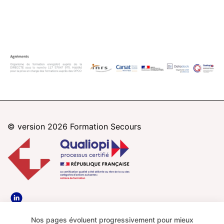
© version 2026
Formation Secours
Paris
Nice
Bordeaux
Mentions légales
Nos pages évoluent progressivement pour mieux