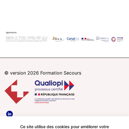
© version 2026
Formation Secours
Paris
Nice
Bordeaux
Mentions légales
Ce site utilise des cookies pour améliorer votre