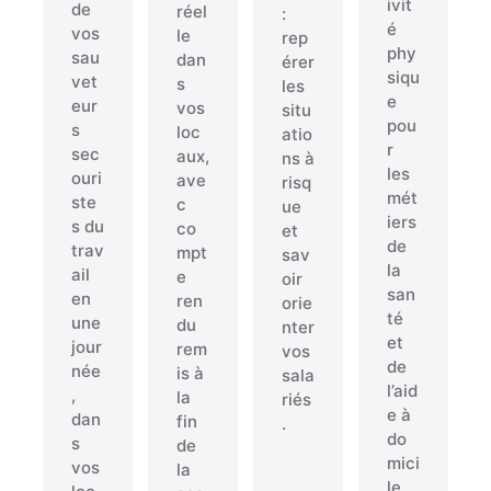
ivit
de
réel
:
é
vos
le
rep
phy
sau
dan
érer
siqu
vet
s
les
e
eur
vos
situ
pou
s
loc
atio
r
sec
aux,
ns à
les
ouri
ave
risq
mét
ste
c
ue
iers
s du
co
et
de
trav
mpt
sav
la
ail
e
oir
san
en
ren
orie
té
une
du
nter
et
jour
rem
vos
de
née
is à
sala
l’aid
,
la
riés
e à
dan
fin
.
do
s
de
mici
vos
la
le.