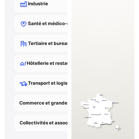
Industrie
Santé et médico-social
Tertiaire et bureaux
Hôtellerie et restauration
Transport et logistique
Lille
Rouen
Reims
Commerce et grande distribution
Paris
Strasbourg
Rennes
Tours
Dijon
Nantes
Lyon
Clermont-Ferrand
Bordeaux
Collectivités et associations
Nice
Toulouse
Montpellier
Marseille
Ajaccio