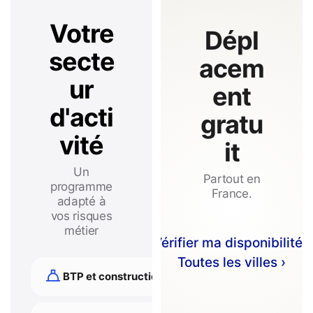
Votre
Dépl
secte
acem
ur
ent
d'acti
gratu
vité
it
Un
Partout en
programme
France.
adapté à
vos risques
métier
Vérifier ma disponibilité ›
Toutes les villes ›
BTP et construction