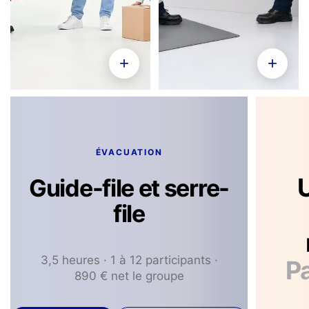
+
+
ÉVACUATION
Guide-file et serre-
file
3,5 heures · 1 à 12 participants ·
P
890 € net le groupe