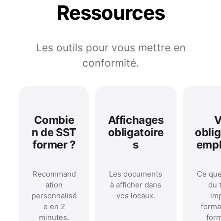
Ressources
Les outils pour vous mettre en
conformité.
Combie
Affichages
V
n de SST
obligatoire
obli
former ?
s
empl
Recommand
Les documents
Ce que
ation
à afficher dans
du t
personnalisé
vos locaux.
im
e en 2
forma
minutes.
form