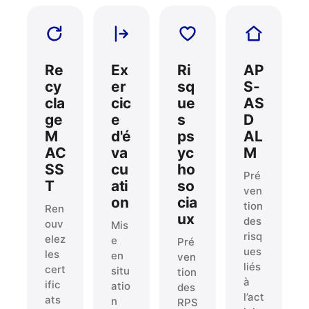
Re
Ex
Ri
AP
cy
er
sq
S-
cla
cic
ue
AS
ge
e
s
D
M
d'é
ps
AL
AC
va
yc
M
SS
cu
ho
Pré
T
ati
so
ven
on
cia
tion
Ren
ux
des
ouv
Mis
risq
elez
e
Pré
ues
les
en
ven
liés
cert
situ
tion
à
ific
atio
des
l’act
ats
n
RPS