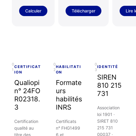
Calculer
Télécharger
Lire 
0
0
0
CERTIFICAT
HABILITATI
IDENTITÉ
1
2
3
ION
ON
SIREN
Qualiopi
Formate
810 215
n° 24FO
urs
731
R02318.
habilités
3
INRS
Association
loi 1901 ·
SIRET 810
Certification
Certificats
215 731
qualité au
n° FHG1499
00037 ·
titre des
6 et