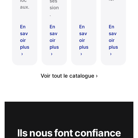
loc
ses
aux.
sion
.
En
En
En
En
sav
sav
sav
sav
oir
oir
oir
oir
plus
plus
plus
plus
›
›
›
›
Voir tout le catalogue ›
Ils nous font confiance