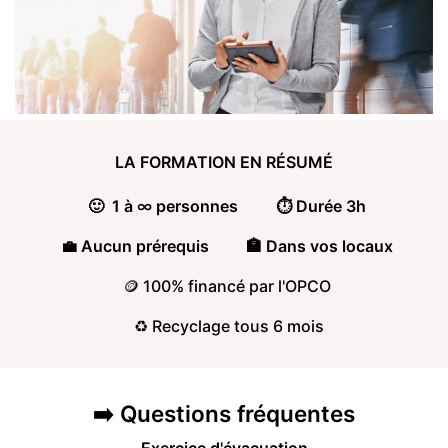
LA FORMATION
EN RÉSUMÉ
🙂 1 à
∞
personnes
⏱️ Durée 3h
💼 Aucun prérequis
🏣 Dans vos locaux
🪙 100% financé par l'OPCO
♻️ Recyclage tous 6 mois
➡️
Questions
fréquentes