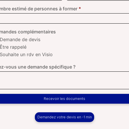
mbre estimé de personnes à former
*
mandes complémentaires
Demande de devis
Être rappelé
Souhaite un rdv en Visio
ez-vous une demande spécifique ?
Recevoir les documents
Demandez votre devis en -1 min