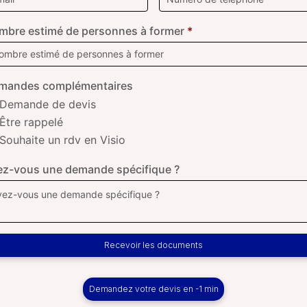
mbre estimé de personnes à former
*
mandes complémentaires
Demande de devis
Être rappelé
Souhaite un rdv en Visio
ez-vous une demande spécifique ?
Recevoir les documents
Demandez votre devis en -1 min