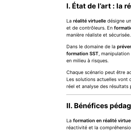
I. État de l’art : l
La
réalité virtuelle
désigne un 
et de contrôleurs. En
formati
manière réaliste et sécurisée.
Dans le domaine de la
préve
formation SST
, manipulation
en milieu à risques.
Chaque scénario peut être ada
Les solutions actuelles von
réel et analyse des résultats 
II. Bénéfices péda
La
formation en réalité virtue
réactivité et la compréhensi