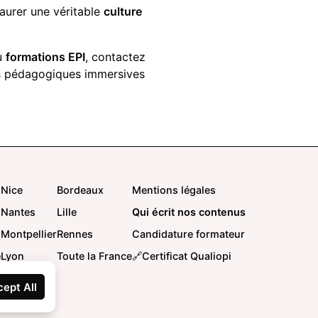
aurer une véritable
culture
u
formations EPI
, contactez
ns pédagogiques immersives
Nice
Bordeaux
Mentions légales
Nantes
Lille
Qui écrit nos contenus
Montpellier
Rennes
Candidature formateur
e
Lyon
Toute la France
🔗Certificat Qualiopi
ept All