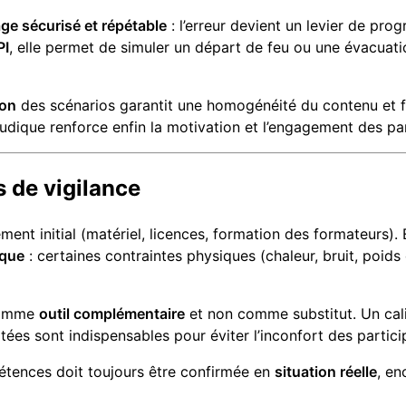
ge sécurisé et répétable
: l’erreur devient un levier de pr
PI
, elle permet de simuler un départ de feu ou une évacuatio
ion
des scénarios garantit une homogénéité du contenu et fac
dique renforce enfin la motivation et l’engagement des par
ts de vigilance
ment initial (matériel, licences, formation des formateurs).
ique
: certaines contraintes physiques (chaleur, bruit, poids
 comme
outil complémentaire
et non comme substitut. Un cali
ées sont indispensables pour éviter l’inconfort des partici
pétences doit toujours être confirmée en
situation réelle
, en